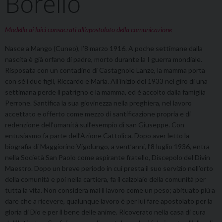
Borello
Modello ai laici consacrati all’apostolato della comunicazione
Nasce a Mango (Cuneo), l’8 marzo 1916. A poche settimane dalla
nascita è già orfano di padre, morto durante la I guerra mondiale.
Risposata con un contadino di Castagnole Lanze, la mamma porta
con sé i due figli, Riccardo e Maria. All’inizio del 1933 nel giro di una
settimana perde il patrigno e la mamma, ed è accolto dalla famiglia
Perrone. Santifica la sua giovinezza nella preghiera, nel lavoro
accettato e offerto come mezzo di santificazione propria e di
redenzione dell’umanità sull’esempio di san Giuseppe. Con
entusiasmo fa parte dell’Azione Cattolica. Dopo aver letto la
biografia di Maggiorino Vigolungo, a vent’anni, l’8 luglio 1936, entra
nella Società San Paolo come aspirante fratello, Discepolo del Divin
Maestro. Dopo un breve periodo in cui presta il suo servizio nell’orto
della comunità e poi nella cartiera, fa il calzolaio della comunità per
tutta la vita. Non considera mai il lavoro come un peso; abituato più a
dare che a ricevere, qualunque lavoro è per lui fare apostolato per la
gloria di Dio e per il bene delle anime. Ricoverato nella casa di cura