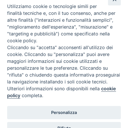
Utilizziamo cookie o tecnologie simili per
finalità tecniche e, con il tuo consenso, anche per
altre finalità ("interazioni e funzionalità semplici",
POSTULATORE GENERALE
"miglioramento dell'esperienza", "misurazione" e
"targeting e pubblicità") come specificato nella
Via Alessandro Severo 58, 00145 Roma, Italia
cookie policy.
Testimoni Paolini ©2021
Cliccando su "accetta" acconsenti all'utilizzo dei
cookie. Cliccando su "personalizza" puoi avere
maggiori informazioni sui cookie utilizzati e
Contattaci
personalizzare le tue preferenze. Cliccando su
"rifiuta" o chiudendo questa informativa proseguirai
la navigazione installando i soli cookie tecnici.
Ulteriori informazioni sono disponibili nella
cookie
policy
completa.
Personalizza