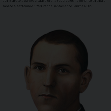
dell’Istituto a Sanfré a causa di una tubercolosi fulminante all’alba di
sabato 4 settembre 1948, rende santamente l’anima a Dio.