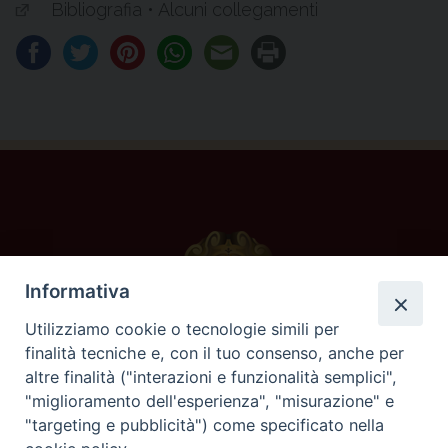
Bibliografia • Alcuni collegamenti
Informativa
Utilizziamo cookie o tecnologie simili per
finalità tecniche e, con il tuo consenso, anche per
altre finalità ("interazioni e funzionalità semplici",
POSTULATORE GENERALE
"miglioramento dell'esperienza", "misurazione" e
"targeting e pubblicità") come specificato nella
Via Alessandro Severo 58, 00145 Roma, Italia