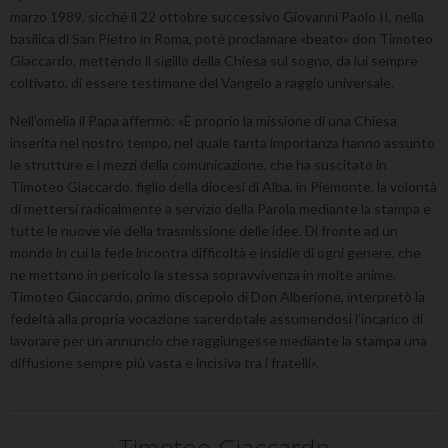
marzo 1989, sicché il 22 ottobre successivo Giovanni Paolo II, nella
basilica di San Pietro in Roma, poté proclamare «beato» don Timo­teo
Giaccardo, metten­do il sigillo della Chiesa sul sogno, da lui sempre
coltivato, di essere testimone del Vangelo a raggio universale.
Nell’o­melia il Papa affermò: «È proprio la missione di una Chiesa
inserita nel nostro tempo, nel quale tanta importanza hanno assunto
le strutture e i mezzi della comunicazione, che ha suscitato in
Timoteo Giaccardo, figlio della diocesi di Alba, in Piemonte, la volontà
di mettersi radicalmente a servizio della Parola mediante la stampa e
tutte le nuove vie della trasmis­sione delle idee. Di fronte ad un
mondo in cui la fede incontra difficoltà e insidie di ogni gene­re, che
ne mettono in pericolo la stessa sopravvivenza in molte anime,
Timoteo Giaccardo, pri­mo discepolo di Don Alberione, interpretò la
fedeltà alla propria vocazione sacerdotale assumendosi l’incarico di
lavorare per un annuncio che raggiungesse mediante la stampa una
diffusione sempre più vasta e incisiva tra i fratelli».