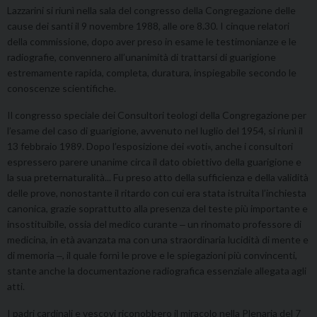
Lazzarini si riunì nella sala del congresso della Congregazione delle
cause dei santi il 9 novembre 1988, alle ore 8.30. I cinque relatori
della commissione, dopo aver preso in esame le testimonianze e le
radiografie, convennero all’unanimità di trattarsi di guarigione
estremamente rapida, completa, duratura, inspiegabile secondo le
conoscenze scientifiche.
Il congresso speciale dei Consultori teologi della Congregazione per
l’esame del caso di guarigione, avvenuto nel luglio del 1954, si riunì il
13 febbraio 1989. Dopo l’esposizione dei «voti», anche i consultori
espressero parere unanime circa il dato obiettivo della guarigione e
la sua preternaturalità... Fu preso atto della sufficienza e della validità
delle prove, nonostante il ritardo con cui era stata istruita l’inchiesta
canonica, grazie soprattutto alla presenza del teste più importante e
insostituibile, ossia del medico curante ‒ un rinomato professore di
medicina, in età avanzata ma con una straordinaria lucidità di mente e
di memoria ‒, il quale fornì le prove e le spiegazioni più convincenti,
stante anche la documentazione radiografica essenziale allegata agli
atti.
I padri cardinali e vescovi riconobbero il miracolo nella Plenaria del 7