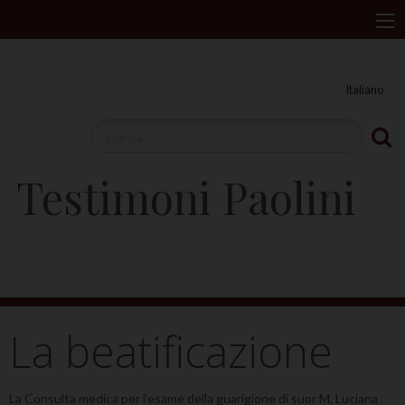
S
Menu
k
i
p
Italiano
t
o
c
Testimoni Paolini
o
n
t
e
n
t
La beatificazione
La Consulta medica per l’esame della guarigione di suor M. Luciana